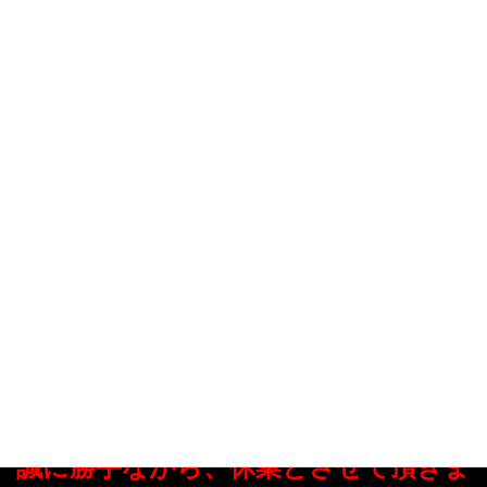
お知らせ
HOME
お知らせ
重要なお知らせ
年末年始休業のご案内
2022年12月16日
重要なお知らせ
年末年始休業のご案内
いつもご利用頂き、誠にありがとうございます。
年末年始の営業に関しまして、
下記の通りご案内させていただきます。
12月30日(金)～1月9日(月)まで
誠に勝手ながら、休業とさせて頂きま